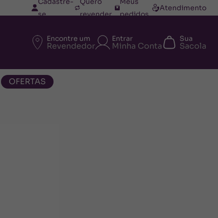
Cadastre-
Quero
Meus
Atendimento
se
revender
pedidos
Encontre um
Entrar
Sua
Revendedor
Minha Conta
Sacola
OFERTAS