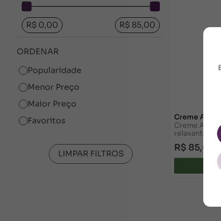
R$ 0,00
R$ 85,00
ORDENAR
Popularidade
Menor Preço
Maior Preço
Creme Atléti
Favoritos
Creme Atléti
relaxante mu
R$ 85,00
LIMPAR FILTROS