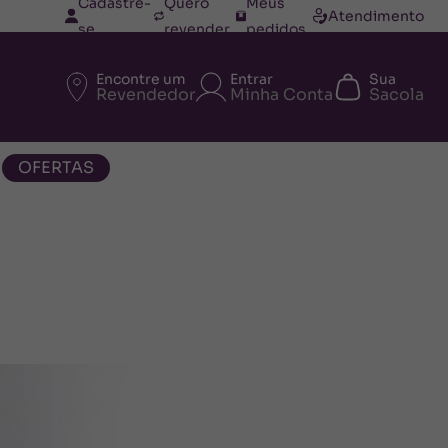
Cadastre-
Quero
Meus
Atendimento
se
revender
pedidos
Encontre um
Entrar
Sua
Revendedor
Minha Conta
Sacola
OFERTAS