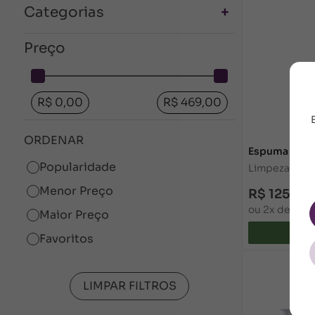
Hidratação
Categorias
Manchas
Hidratação
Preço
Manchas
R$ 0,00
R$ 469,00
ORDENAR
Espuma Clare
Popularidade
Limpeza Facia
Menor Preço
R$ 125,00
ou 2x de R$ 6
Maior Preço
Favoritos
LIMPAR FILTROS