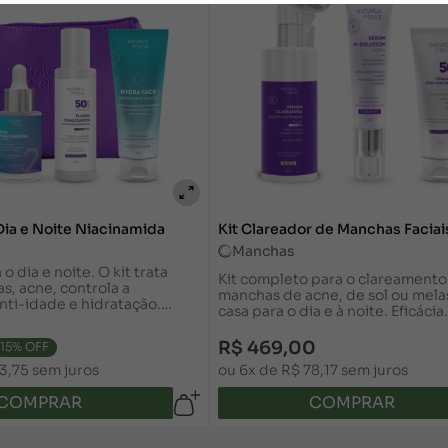
Dia e Noite Niacinamida
Kit Clareador de Manchas Faciai
Manchas
o dia e noite. O kit trata
Kit completo para o clareamento
s, acne, controla a
manchas de acne, de sol ou mel
nti-idade e hidratação.
casa para o dia e à noite. Eficácia
bonita e saudável. Saiba mais
comprovada.
R$ 469,00
15% OFF
3,75 sem juros
ou 6x de R$ 78,17 sem juros
COMPRAR
COMPRAR