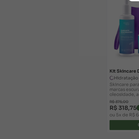
Kit Skincare 
Hidratação
Skincare para 
marcas escura
oleosidade, a
Deixa a pele 
R$ 375,00
R$ 318,75
ou 5x de R$ 6