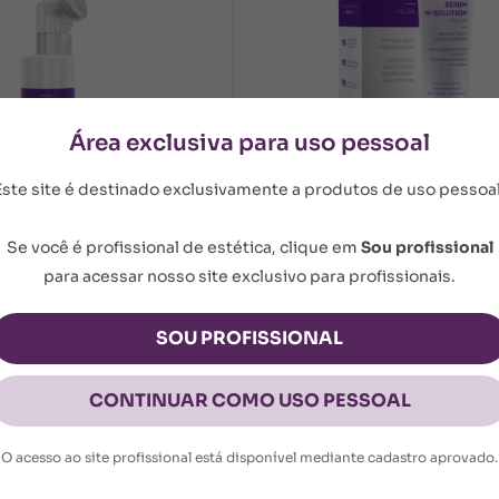
Área exclusiva para uso pessoal
Este site é destinado exclusivamente a produtos de uso pessoal
adora Limpeza Facial
M-Solution Sérum 30 ml
Se você é profissional de estética, clique em
Sou profissional
M-Solution Sérum 30 ml
l Iluminadora
para acessar nosso site exclusivo para profissionais.
R$ 219,00
R$ 186,15
15% OFF
2,50 sem juros
ou 3x de R$ 62,05 sem juros
SOU PROFISSIONAL
COMPRAR
COMPRAR
CONTINUAR COMO USO PESSOAL
O acesso ao site profissional está disponível mediante cadastro aprovado.