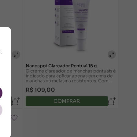
.
Nanospot Clareador Pontual 15 g
O creme clareador de manchas pontuais é
indicado para aplicar apenas em cima de
manchas ou melasma resistentes. Com
niacinamida, vitamina C e muito mais.
R$ 109,00
COMPRAR