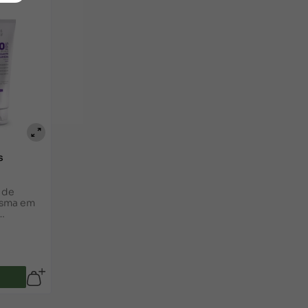
s
 de
asma em