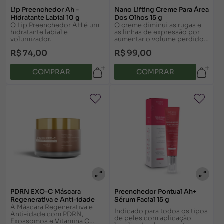
Lip Preenchedor Ah -
Nano Lifting Creme Para Área
Hidratante Labial 10 g
Dos Olhos 15 g
O Lip Preenchedor AH é um
O creme diminui as rugas e
hidratante labial e
as linhas de expressão por
volumizador.
aumentar o volume perdido
com a idade, fazendo o
R$ 74,00
R$ 99,00
preenchimento da pele de
dentro para fora.
COMPRAR
COMPRAR
PDRN EXO-C Máscara
Preenchedor Pontual Ah+
Regenerativa e Anti-idade
Sérum Facial 15 g
A Máscara Regenerativa e
Indicado para todos os tipos
Anti-idade com PDRN,
de peles com aplicação
Exossomos e Vitamina C