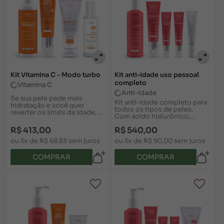
Kit Vitamina C - Modo turbo
Kit anti-idade uso pessoal
completo
Vitamina C
Anti-idade
Se sua pele pede mais
Kit anti-idade completo para
hidratação e você quer
todos os tipos de peles.
reverter os sinais da idade, o
Com ácido hialurônico,
Kit Vitamina C Modo Turbo é
retinol e tecnologia
a escolha certa. Com alta
R$ 413,00
R$ 540,00
inovadora para reduzir as
concentração de vitamina C
rugas. Para 25 anos ou mais.
ou 6x de R$ 68,83 sem juros
ou 6x de R$ 90,00 sem juros
COMPRAR
COMPRAR