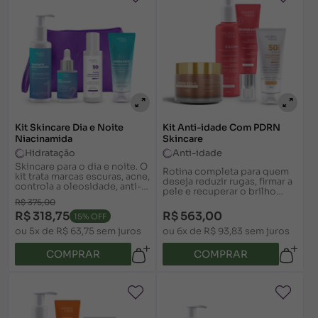
Kit Skincare Dia e Noite
Kit Anti-idade Com PDRN
Niacinamida
Skincare
Hidratação
Anti-idade
Skincare para o dia e noite. O
Rotina completa para quem
kit trata marcas escuras, acne,
deseja reduzir rugas, firmar a
controla a oleosidade, anti-
pele e recuperar o brilho
idade e hidratação. Deixa a
natural. Com sabonete,
R$ 375,00
pele bonita e saudável. Saiba
creme e máscara antirrugas e
R$ 318,75
R$ 563,00
mais
15% OFF
proteção solar.
ou 5x de R$ 63,75 sem juros
ou 6x de R$ 93,83 sem juros
COMPRAR
COMPRAR