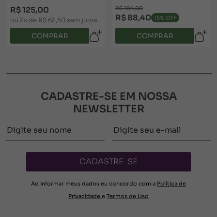
refresca, recupera e protege
capilar
a pele. Pode ser usada várias
R$ 125,00
R$ 104,00
vezes ao dia. Conheça.
R$ 88,40
15% OFF
ou 2x de R$ 62,50 sem juros
COMPRAR
COMPRAR
CADASTRE-SE EM NOSSA
NEWSLETTER
CADASTRE-SE
Ao informar meus dados eu concordo com a
Política de
Privacidade
e
Termos de Uso