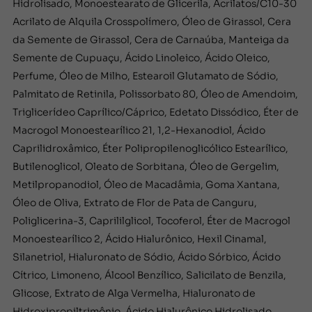
Hidrolisado, Monoestearato de Glicerila, Acrilatos/C10-30
Acrilato de Alquila Crosspolímero, Óleo de Girassol, Cera
da Semente de Girassol, Cera de Carnaúba, Manteiga da
Semente de Cupuaçu, Ácido Linoleico, Ácido Oleico,
Perfume, Óleo de Milho, Estearoil Glutamato de Sódio,
Palmitato de Retinila, Polissorbato 80, Óleo de Amendoim,
Triglicerídeo Caprílico/Cáprico, Edetato Dissódico, Éter de
Macrogol Monoestearílico 21, 1,2-Hexanodiol, Ácido
Caprilidroxâmico, Éter Polipropilenoglicólico Estearílico,
Butilenoglicol, Oleato de Sorbitana, Óleo de Gergelim,
Metilpropanodiol, Óleo de Macadâmia, Goma Xantana,
Óleo de Oliva, Extrato de Flor de Pata de Canguru,
Poliglicerina-3, Caprililglicol, Tocoferol, Éter de Macrogol
Monoestearílico 2, Ácido Hialurônico, Hexil Cinamal,
Silanetriol, Hialuronato de Sódio, Ácido Sórbico, Ácido
Cítrico, Limoneno, Álcool Benzílico, Salicilato de Benzila,
Glicose, Extrato de Alga Vermelha, Hialuronato de
Hidroxipropiltrimônio, Ácido Hialurônico Hidrolisado,