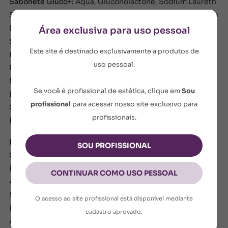
Sabonete Gluco+:
Aqua, Gluconolactone, Sodium Laureth
Sulfate, Glycerin, Aloe Barbadensis Leaf Extract, Cocamide
Dea, Ammonium Laureth Sulfate, Ammonium Lauryl
Área exclusiva para uso pessoal
Sulfate, Shea Butteramidopropyl Betaine, Sodium
Este site é destinado exclusivamente a produtos de
Hydroxide, Phenoxyethanol, Acacia Senegal Gum Extract,
uso pessoal.
PEG-120 Methyl Glucose Trioleate, Propylene Glycol,
Maltodextrin, Parfum, Cocos Nucifera Water, Disodium
Se você é profissional de estética, clique em
Sou
EDTA, Sodium Chloride, Polyquaternium-10,
profissional
para acessar nosso site exclusivo para
Caprylhydroxamic Acid, Trehalose, Methylpropanediol,
profissionais.
Biosaccharide gum-1.
Reverse AH10:
Aqua, Cetearyl Alcohol, Glycerin, Dicaprylyl
SOU PROFISSIONAL
Carbonate, Cetyl Ethylhexanoate, Niacinamide,
Propylheptyl Caprylate, Phenoxyethanol, Tocopheryl
CONTINUAR COMO USO PESSOAL
Acetate, Jojoba Esters, Hydrolyzed Collagen, Glyceryl
Stearate, Acrylates/C10-30 Alkyl Acrylate Crosspolymer,
O acesso ao site profissional está disponível mediante
Helianthus Annuus (Sunflower) Seed Oil, Helianthus
cadastro aprovado.
Annuus (Sunflower) Seed Wax, Copernicia Cerifera Cera,