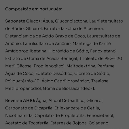
Composição em português:
Sabonete Gluco+:
Água, Gluconolactona, Lauriletersulfato
de Sódio, Glicerol, Extrato da Folha de Aloe Vera,
Dietanolamida de Ácido Graxo de Coco, Lauretsulfato de
Amônio, Laurilsulfato de Amônio, Manteiga de Karité
Amidopropilbetaína, Hidróxido de Sódio, Fenoxietanol,
Extrato de Goma de Acacia Senegal, Trioleato de PEG-120
Metil Glicose, Propilenoglicol, Maltodextrina, Perfume,
Água de Coco, Edetato Dissódico, Cloreto de Sódio,
Poliquatérnio-10, Ácido Caprilidroxâmico, Trealose,
Metilpropanodiol, Goma de Biossacarídeo-1.
Reverse AH10:
Água, Álcool Cetearílico, Glicerol,
Carbonato de Dicaprila, Etilexanoate de Cetila,
Nicotinamida, Caprilato de Propileptila, Fenoxietanol,
Acetato de Tocoferila, Ésteres de Jojoba, Colágeno