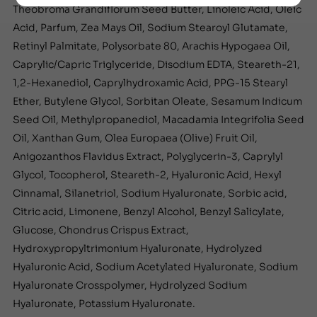
Theobroma Grandiflorum Seed Butter, Linoleic Acid, Oleic
Acid, Parfum, Zea Mays Oil, Sodium Stearoyl Glutamate,
Retinyl Palmitate, Polysorbate 80, Arachis Hypogaea Oil,
Caprylic/Capric Triglyceride, Disodium EDTA, Steareth-21,
1,2-Hexanediol, Caprylhydroxamic Acid, PPG-15 Stearyl
Ether, Butylene Glycol, Sorbitan Oleate, Sesamum Indicum
Seed Oil, Methylpropanediol, Macadamia Integrifolia Seed
Oil, Xanthan Gum, Olea Europaea (Olive) Fruit Oil,
Anigozanthos Flavidus Extract, Polyglycerin-3, Caprylyl
Glycol, Tocopherol, Steareth-2, Hyaluronic Acid, Hexyl
Cinnamal, Silanetriol, Sodium Hyaluronate, Sorbic acid,
Citric acid, Limonene, Benzyl Alcohol, Benzyl Salicylate,
Glucose, Chondrus Crispus Extract,
Hydroxypropyltrimonium Hyaluronate, Hydrolyzed
Hyaluronic Acid, Sodium Acetylated Hyaluronate, Sodium
Hyaluronate Crosspolymer, Hydrolyzed Sodium
Hyaluronate, Potassium Hyaluronate.