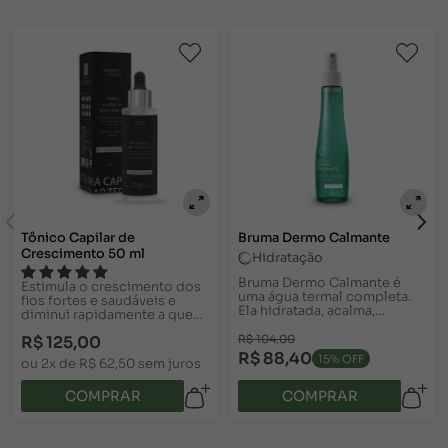
Tônico Capilar de
Bruma Dermo Calmante
Crescimento 50 ml
Hidratação
Bruma Dermo Calmante é
Estimula o crescimento dos
uma água termal completa.
fios fortes e saudáveis e
Ela hidratada, acalma,
diminui rapidamente a queda
refresca, recupera e protege
capilar
a pele. Pode ser usada várias
R$ 125,00
R$ 104,00
vezes ao dia. Conheça.
R$ 88,40
15% OFF
ou 2x de R$ 62,50 sem juros
COMPRAR
COMPRAR