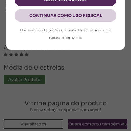
para quem quer começar bem, com uma pele hidratada,
protegida e visivelmente mais bonita.
CONTINUAR COMO USO PESSOAL
Ficha Técnica
O acesso ao site profissional está disponível mediante
cadastro aprovado.
Avaliação do produto
Média de 0 estrelas
Avaliar Produto
Vitrine pagina do produto
Nossa seleção especial para você!
Visualizados
Quem comprou também viu