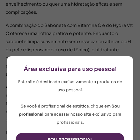
envelhecimento ou quer uma hidratação eficaz e sem
complicações.
A combinação do Sabonete com Vitamina C e do Hydra Vit
C oferece uma rotina prática e potente. Enquanto o
sabonete limpa suavemente sem ressecar ou alterar o pH
da pele (dispensando o uso de tônico), o hidratante
entrega 72h de hidratação com ação antioxidante
prolongada. Tudo isso com a leveza de uma textura que
Área exclusiva para uso pessoal
absorve rápido, sem deixar a pele pegajosa.
Este site é destinado exclusivamente a produtos de
Ambos os produtos contam com vitamina C
uso pessoal.
nanoencapsulada, que penetra melhor na pele, não oxida
facilmente e libera seus ativos de forma prolongada. O
Se você é profissional de estética, clique em
Sou
resultado é uma pele mais uniforme, iluminada, lisa e com
profissional
para acessar nosso site exclusivo para
aspecto saudável.
profissionais.
Indicado para todos os tipos de pele, esse é o passo certo
SOU PROFISSIONAL