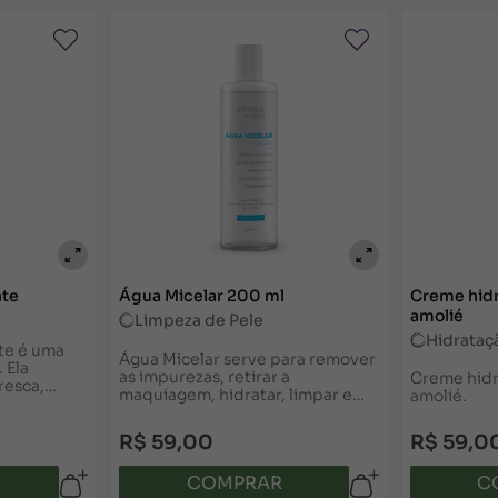
s principais causas do envelhecimento da pele. Finalizar 
oyl Hexyl Benzoate, Ethylhexyl Triazone, Octocrylene, 
tamento.
tassium Cetyl Phosphate, Tridecane, Phenoxyethanol, Dec
renagem de líquidos na região dos olhos. Também contri
m, Propylene Glycol, t-Butyl Alcohol, Disodium EDTA, T
rin, Geranyl Acetate, Hexyl Cinnamal, Sodium Hyaluronat
heiras, ajudando a suavizar a coloração escura, reduzir b
 e ajuda a reduzir o aspecto de cansaço da região dos ol
nte
Água Micelar 200 ml
Creme hidr
amolié
Limpeza de Pele
 perda de água, mantendo a pele hidratada, macia e pro
Hidrataç
te é uma
Água Micelar serve para remover
 Ela
as impurezas, retirar a
Creme hidr
resca,
maquiagem, hidratar, limpar e
amolié.
 pele. Pode
tonificar, tudo ao mesmo tempo.
 ao dia.
ovocados pelos radicais livres e pela radiação solar. T
Hipoalergênica, para todas as
R$ 59,00
R$ 59,0
peles.
COMPRAR
C