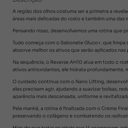
A região dos olhos costuma ser a primeira a revela
áreas mais delicadas do rosto e também uma das ma
Pensando nisso, desenvolvemos uma rotina que pre
Tudo começa com o Sabonete Gluco+, que limpa se
absorve melhor os ativos que serão aplicados nas
Na sequência, o Reverse AH10 atua em todo o ros
ativos antioxidantes, ele hidrata profundamente, m
O cuidado continua com o Nano Lifting, desenvol
eles precisam agir, ajudando a suavizar bolsas, red
aparência mais descansada, uniforme e revitalizad
Pela manhã, a rotina é finalizada com o Creme Fin
preservando o colágeno e combatendo os radicais 
Mais do que tratar os sinais que já apareceram, e