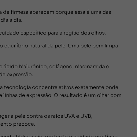
erda de firmeza aparecem porque essa é uma das
ia a dia.
uidado específico para a região dos olhos.
equilíbrio natural da pele. Uma pele bem limpa
 ácido hialurônico, colágeno, niacinamida e
 de expressão.
ua tecnologia concentra ativos exatamente onde
s e linhas de expressão. O resultado é um olhar com
eger a pele contra os raios UVA e UVB,
mento precoce.
erecendo hidratação, proteção e cuidado contínuo