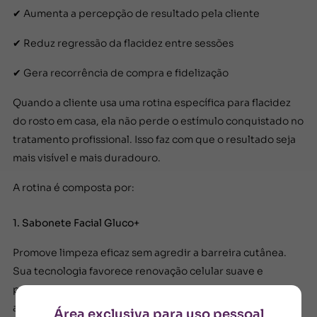
✔ Aumenta a percepção de resultado pela cliente
✔ Reduz regressão da flacidez entre sessões
✔ Gera recorrência de compra e fidelização
Quando a cliente usa uma rotina específica para flacidez
do rosto em casa, ela não perde o estímulo conquistado no
tratamento profissional. Isso faz com que o resultado seja
mais visível e mais duradouro.
A rotina é composta por:
1. Sabonete Facial Gluco+
Promove limpeza eficaz sem agredir a barreira cutânea.
Sua tecnologia favorece renovação celular suave e
prepara a pele para absorver melhor os ativos firmadores
aplicados na sequência. Uma pele bem higienizada
Área exclusiva para uso pessoal