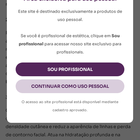
responde melhor aos stimuli de colágeno.
Este site é destinado exclusivamente a produtos de
2. Creme Firmador Colo e Pescoço
uso pessoal.
Região de colo e pescoço costuma apresentar flacidez
Se você é profissional de estética, clique em
Sou
antes mesmo do rosto. Esse produto atua diretamente na
profissional
para acessar nosso site exclusivo para
melhora da firmeza, textura e sustentação da pele,
profissionais.
estimulando a reorganização das fibras e melhorando o
aspecto de pele afinada e enrugada. Ideal para
SOU PROFISSIONAL
complementar protocolos de radiofrequência,
bioestimuladores e tratamentos tensores.
CONTINUAR COMO USO PESSOAL
3. Creme Anti-Idade Reverse AH10
O acesso ao site profissional está disponível mediante
Creme facial com ação intensiva na firmeza e elasticidade
cadastro aprovado.
da pele. Estimula a produção de colágeno, melhora a
densidade cutânea e reduz a aparência de linhas e perda
de contorno facial. Atua na hidratação profunda e na