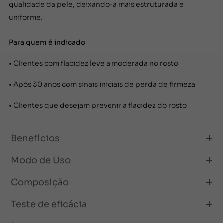
qualidade da pele, deixando-a mais estruturada e
uniforme.
Para quem é indicado
• Clientes com flacidez leve a moderada no rosto
• Após 30 anos com sinais iniciais de perda de firmeza
• Clientes que desejam prevenir a flacidez do rosto
Benefícios
• Estimula a produção de colágeno
Modo de Uso
• Melhora a firmeza e elasticidade
Manhã e noite
Composição
• Atua na flacidez do rosto, colo e pescoço
1. Aplicar o Sabonete Facial Gluco+ sobre a pele úmida do
Gluco+ Sabonete Facial
Teste de eficácia
rosto. Massagear suavemente e enxaguar.
• Melhora a densidade e qualidade da pele
Aqua, Gluconolactone, Sodium Laureth Sulfate, Glycerin,
• 90% aumentou a firmeza da pele*