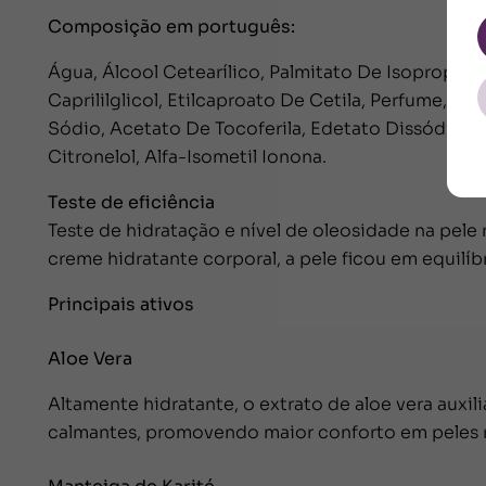
Composição em português:
Água, Álcool Cetearílico, Palmitato De Isopropila,
Caprililglicol, Etilcaproato De Cetila, Perfume, F
Sódio, Acetato De Tocoferila, Edetato Dissódico, L
Citronelol, Alfa-Isometil Ionona.
Teste de eficiência
Teste de hidratação e nível de oleosidade na pele 
creme hidratante corporal, a pele ficou em equilí
Principais ativos
Aloe Vera
Altamente hidratante, o extrato de aloe vera auxil
calmantes, promovendo maior conforto em peles 