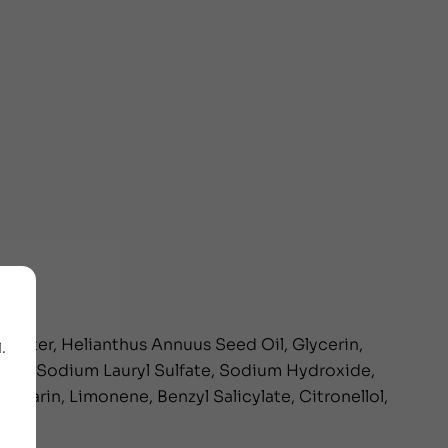
 Butter, Helianthus Annuus Seed Oil, Glycerin,
.
ymer, Sodium Lauryl Sulfate, Sodium Hydroxide,
marin, Limonene, Benzyl Salicylate, Citronellol,