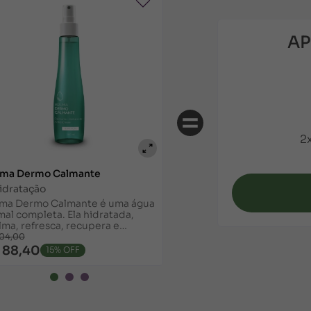
AP
2
ma Dermo Calmante
idratação
ma Dermo Calmante é uma água
mal completa. Ela hidratada,
lma, refresca, recupera e
tege a pele. Pode ser usada
104,00
ias vezes ao dia. Conheça.
 88,40
15% OFF