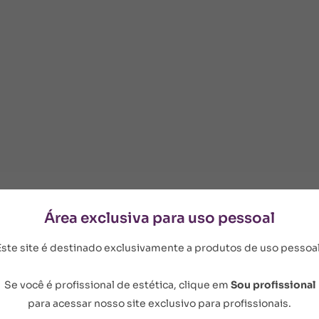
ixe absorver. Não é necessário massagear.
Área exclusiva para uso pessoal
Oil, Aloe Barbadensis Leaf Extract, Butyrospermum Parkii
Este site é destinado exclusivamente a produtos de uso pessoal
enoxyethanol, Acrylates/C10-30 Alkyl Acrylate Crosspol
aerythrityl Tetra-di-t-butyl Hydroxyhydrocinnamate, Cou
Se você é profissional de estética, clique em
Sou profissional
para acessar nosso site exclusivo para profissionais.