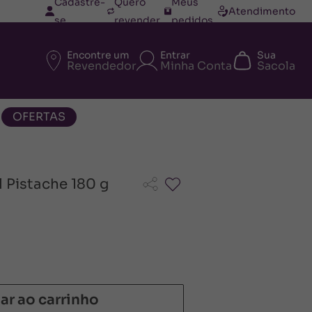
Cadastre-
Quero
Meus
Atendimento
se
revender
pedidos
Encontre um
Entrar
Sua
Revendedor
Minha Conta
Sacola
OFERTAS
 Pistache 180 g
ar ao carrinho