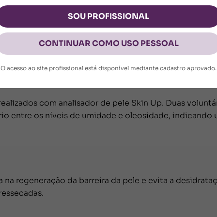
SOU PROFISSIONAL
 Óleo Vegetal, Extrato Da Folha De Aloe Vera, Manteiga D
CONTINUAR COMO USO PESSOAL
enoxietanol, Crospolímero De Acrilatos/Acrilato De Alqui
inalol, Pentaeritritil Tetra-Di-T-Butil Hidroxi-Hidrocin
O acesso ao site profissional está disponível mediante cadastro aprovado.
realizados com analisador de pele Skin Up. Duas voluntá
brio entre os níveis de umidade e oleosidade, indicando
ia na regeneração da barreira da pele e evita a desidrat
ressecadas.