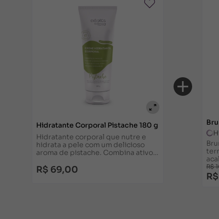
Bru
Hidratante Corporal Pistache 180 g
H
Hidratante corporal que nutre e
Bru
hidrata a pele com um delicioso
ter
aroma de pistache. Combina ativos
aca
nutritivos com uma textura leve e
pro
R$ 
rápida absorção.
R$ 69,00
vár
R$