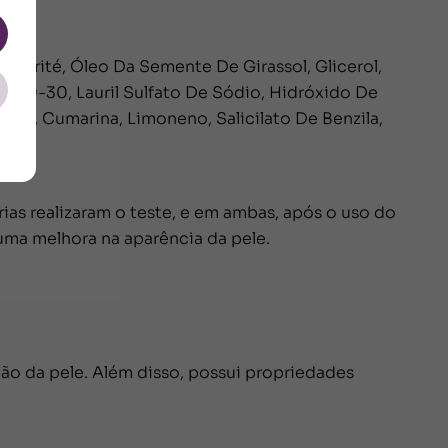
e Karité, Óleo Da Semente De Girassol, Glicerol,
la C10-30, Lauril Sulfato De Sódio, Hidróxido De
amato, Cumarina, Limoneno, Salicilato De Benzila,
rias realizaram o teste, e em ambas, após o uso do
 uma melhora na aparência da pele.
ação da pele. Além disso, possui propriedades