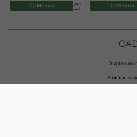
COMPRAR
COMPRAR
CAD
Ao informar me
INSTITUCIONAL
COMO FUNCIO
Quem somos
Termos e Condições
Política ambiental
Entrega, troca e dev
Política de privacidade