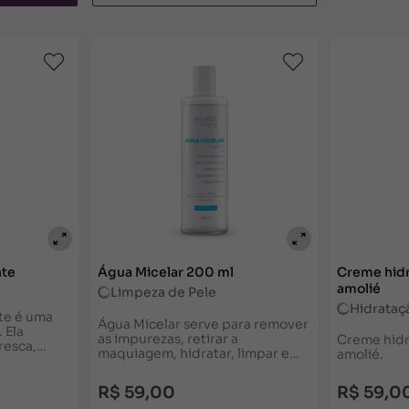
rês mecanismos diferentes no tratamento de hipercromi
e a gravidez, exceto mediante recomendação médica.
produção, age durante o processo de produção da melani
, diminuindo o transporte do pigmento já formado para 
nte
Água Micelar 200 ml
Creme hidr
amolié
Limpeza de Pele
Hidrataç
te é uma
Água Micelar serve para remover
 Ela
as impurezas, retirar a
Creme hidr
resca,
maquiagem, hidratar, limpar e
amolié.
 pele. Pode
tonificar, tudo ao mesmo tempo.
 ao dia.
Hipoalergênica, para todas as
R$ 59,00
R$ 59,0
peles.