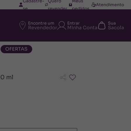
Cadastre-
Quero
Meus
Atendimento
se
revender
pedidos
Encontre um
Entrar
Sua
Revendedor
Minha Conta
Sacola
OFERTAS
30 ml