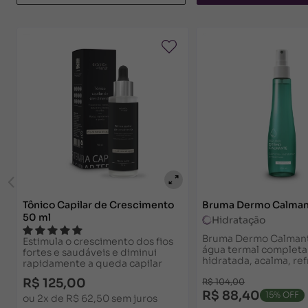
Ativo extraído do gengibre chinês que atua em t
Não é recomendado o uso de alfa-arbutin durant
melanina, inibindo um dos seus sinalizadores de 
escura, e também age após a formação da melanina
Tônico Capilar de Crescimento
Bruma Dermo Calma
50 ml
Hidratação
Bruma Dermo Calman
Estimula o crescimento dos fios
água termal completa.
fortes e saudáveis e diminui
hidratada, acalma, ref
rapidamente a queda capilar
recupera e protege a
R$ 125,00
R$ 104,00
ser usada várias vezes
Conheça.
R$ 88,40
15% OFF
ou 2x de R$ 62,50 sem juros