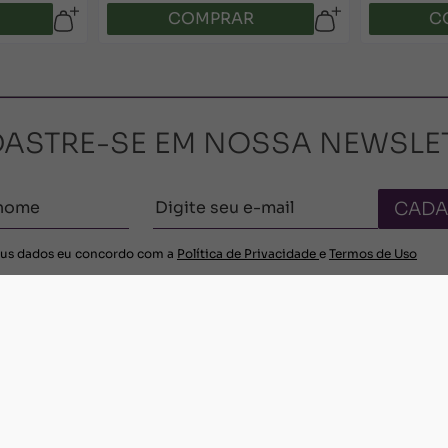
COMPRAR
C
ASTRE-SE EM NOSSA NEWSLE
CADA
us dados eu concordo com a
Política de Privacidade
e
Termos de Uso
REDE
NA
CONTATOS
Atendimento E-commerce
olução
Fone: (48) 99122-1012
MEIO
WhatsApp: (48) 99126-5853