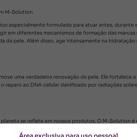
um M-Solution
co especialmente formulado para atuar antes, durante 
 agir em diferentes mecanismos de formação das marcas
da da pele. Além disso, age intensamente na hidratação 
ve uma verdadeira renovação da pele. Ele fortalece a b
 reparo ao DNA celular danificado por radiações solares 
laneta se reflete em nossos produtos. O M-Solution é
 disso, é testado dermatologicamente, garantindo segur
Área exclusiva para uso pessoal