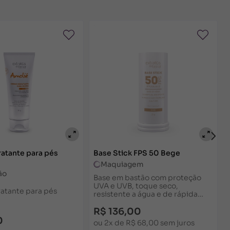
as: age em um mecanismo antes de formar a
na, reduzindo a proteína que forma a coloração
as células.
atante para pés
Base Stick FPS 50 Bege
Maquiagem
ão
Base em bastão com proteção
UVA e UVB, toque seco,
atante para pés
resistente a água e de rápida
absorção. Deixa a pele uniforme
e sequinha o dia todo.
R$ 136,00
0
ou 2x de R$ 68,00 sem juros