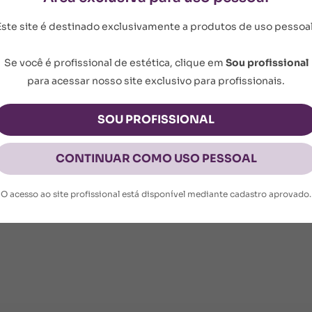
:
Este site é destinado exclusivamente a produtos de uso pessoal
ção que o Sérum clareador M-Solution pode trazer para 
Se você é profissional de estética, clique em
Sou profissional
atada e protegida. Adquira agora o seu e sinta a difere
para acessar nosso site exclusivo para profissionais.
SOU PROFISSIONAL
as escuras
CONTINUAR COMO USO PESSOAL
m a pele seca, aplique o sérum M-Solution em toda a re
O acesso ao site profissional está disponível mediante cadastro aprovado.
a, após absorção do sérum, finalize aplicando protetor s
ryl Cocoate, Caprylyl Glycol, Lecithin, Phenoxyethanol,
, Alpha-Arbutin, Xanthan Gum, Vitis Vinifera Seed Oil,
tic Acid, Oleic Acid, Steareth-2, Poloxamer 407, Cetyl P
t Extract, Disodium EDTA, Silica, Steareth-21, Resveratr
s uniforme.
Alpha Isomethyl Ionone, Limonene, Xylitol, Caprylic Acid