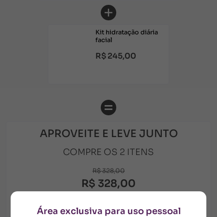
Kit hidratação diária
facial
R$ 245,00
APROVEITE E LEVE JUNTO
COMPRE OS 2 ITENS
R$ 328,00
R$ 328,00
5x de R$ 65,60 sem juros
no cartão
Área exclusiva para uso pessoal